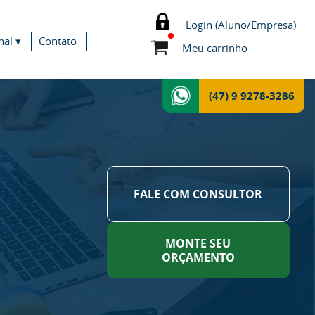
Login (Aluno/Empresa)
nal ▾
Contato
Meu carrinho
(47) 9 9278-3286
FALE COM CONSULTOR
MONTE SEU
ORÇAMENTO