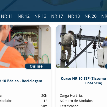
NR 11
NR 12
NR 13
NR 17
NR 18
NR 20
NR
Online
Curso NR 10 SEP (Sistema 
 10 Básico - Reciclagem
Potência)
a:
20h
Carga Horária:
Módulos:
12
Número de Módulos:
Sim
Certificação: