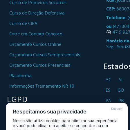
Rua:
Joca L
Curso de Primeiros Socorros
CEP:
88307
Curso de Direção Defensiva
Telefone:
(
Curso de CIPA
ou
(47) 30
47 9 92
Entre em Contato Conosco
Horário d
Orçamento Cursos Online
Seg - Sex (
Orçamento Cursos Semipresenciais
Estado
Orçamento Cursos Presenciais
Plataforma
AC
AL
Informações Treinamento NR 10
ES
GO
LGPD
PA
PB
Keytron
RO
RR
Respeitamos sua privacidade
Encarregado DPO
Nosso site utiliza cookies para otimizar sua experiência
TO
Canal de Atendimento ao Titular dos
e você pode clicar em aceitar se concordar ou em
Dados