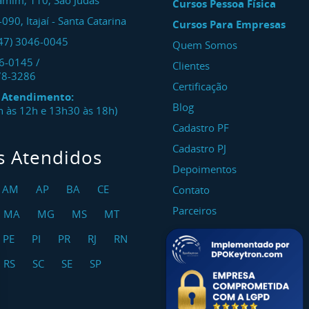
amim, 110, São Judas
Cursos Pessoa Física
-090
,
Itajaí
-
Santa Catarina
Cursos Para Empresas
47) 3046-0045
Quem Somos
46-0145
/
Clientes
78-3286
Certificação
e Atendimento:
Blog
8h às 12h e 13h30 às 18h)
Cadastro PF
Cadastro PJ
s Atendidos
Depoimentos
AM
AP
BA
CE
Contato
Parceiros
MA
MG
MS
MT
PE
PI
PR
RJ
RN
RS
SC
SE
SP