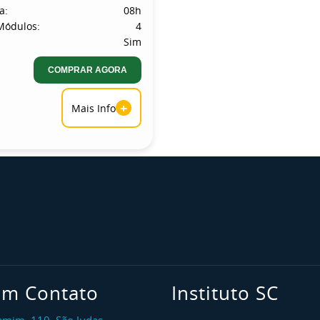
a:
08h
Módulos:
4
Sim
COMPRAR AGORA
+
Mais Info
em Contato
Instituto SC