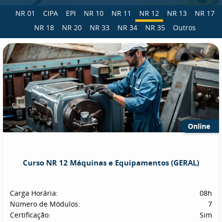
NR 01
CIPA
EPI
NR 10
NR 11
NR 12
NR 13
NR 17
NR 18
NR 20
NR 33
NR 34
NR 35
Outros
Online
Curso NR 12 Máquinas e Equipamentos (GERAL)
Carga Horária:
08h
Número de Módulos:
7
Certificação:
Sim