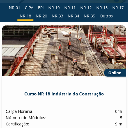
NR 01
CIPA
EPI
NR 10
NR 11
NR 12
NR 13
NR 17
NR 18
NR 20
NR 33
NR 34
NR 35
Outros
Online
Curso NR 18 Indústria da Construção
Carga Horária:
04h
Número de Módulos:
5
Certificação:
Sim