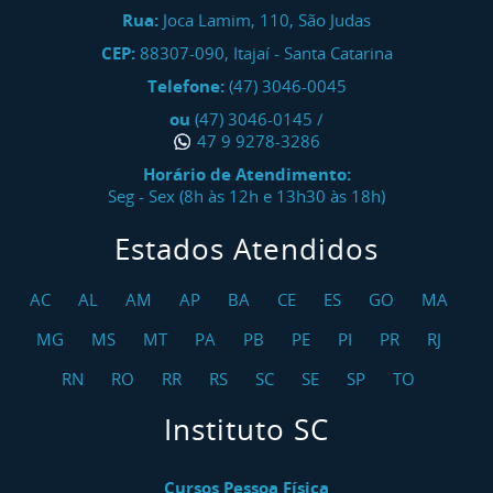
Rua:
Joca Lamim, 110, São Judas
CEP:
88307-090
,
Itajaí
-
Santa Catarina
Telefone:
(47) 3046-0045
ou
(47) 3046-0145
/
47 9 9278-3286
Horário de Atendimento:
Seg - Sex (8h às 12h e 13h30 às 18h)
Estados Atendidos
AC
AL
AM
AP
BA
CE
ES
GO
MA
MG
MS
MT
PA
PB
PE
PI
PR
RJ
RN
RO
RR
RS
SC
SE
SP
TO
Instituto SC
Cursos Pessoa Física