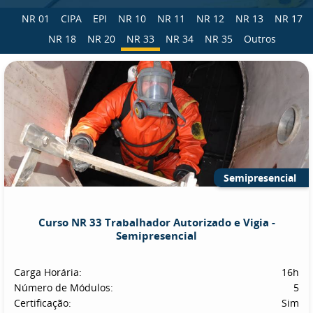
NR 01
CIPA
EPI
NR 10
NR 11
NR 12
NR 13
NR 17
NR 18
NR 20
NR 33
NR 34
NR 35
Outros
Semipresencial
Curso NR 33 Trabalhador Autorizado e Vigia -
Semipresencial
Carga Horária:
16h
Número de Módulos:
5
Certificação:
Sim