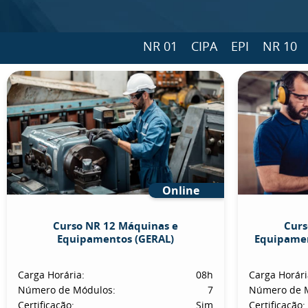
NR 01
CIPA
EPI
NR 10
Online
Curso NR 12 Máquinas e
Curs
Equipamentos (GERAL)
Equipamen
Carga Horária:
08h
Carga Horári
Número de Módulos:
7
Número de 
Certificação:
Sim
Certificação: