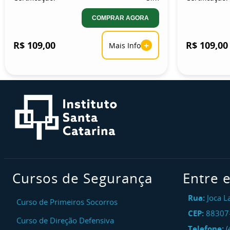
COMPRAR AGORA
R$ 109,00
+
R$ 109,00
Mais Info
Cursos de Segurança
Entre 
Rua:
Joca L
Curso de Primeiros Socorros
CEP:
88307
Curso de Direção Defensiva
Telefone:
(