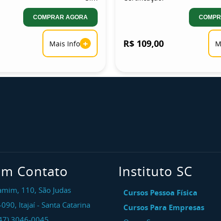
COMPRAR AGORA
COMPR
+
R$ 109,00
Mais Info
M
em Contato
Instituto SC
amim, 110, São Judas
Cursos Pessoa Física
-090
,
Itajaí
-
Santa Catarina
Cursos Para Empresas
47) 3046-0045