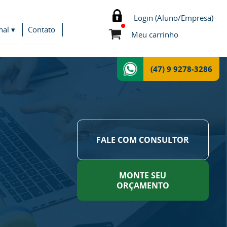
Login (Aluno/Empresa)
nal ▾
Contato
Meu carrinho
(47) 9 9278-3286
FALE COM CONSULTOR
MONTE SEU
ORÇAMENTO