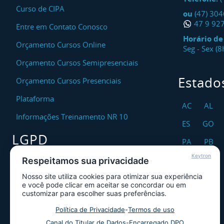
Curso de CIPA
ou
(47) 30
47 9 92
Entre em Contato Conosco
Horário d
Orçamento Cursos Online
Seg - Sex (
Orçamento Cursos Semipresenciais
Estado
Orçamento Cursos Presenciais
Plataforma
AC
AL
Informações Treinamento NR 10
ES
GO
LGPD
PA
PB
Keytron
RO
RR
Respeitamos sua privacidade
Encarregado DPO
Nosso site utiliza cookies para otimizar sua experiência
TO
Canal de Atendimento ao Titular dos
e você pode clicar em aceitar se concordar ou em
Dados
customizar para escolher suas preferências.
Política de Privacidade
Política de Privacidade
-
Termos de uso
Canal do Titular de Dados
-
Encarregado DPO