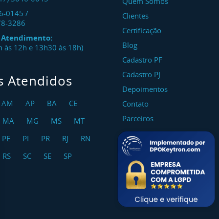
Quem Somos
46-0145
/
Clientes
78-3286
Certificação
e Atendimento:
Blog
8h às 12h e 13h30 às 18h)
Cadastro PF
Cadastro PJ
s Atendidos
Depoimentos
AM
AP
BA
CE
Contato
Parceiros
MA
MG
MS
MT
PE
PI
PR
RJ
RN
RS
SC
SE
SP