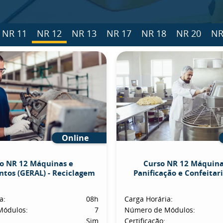
NR 11
NR 12
NR 13
NR 17
NR 18
NR 20
NR
Online
o NR 12 Máquinas e
Curso NR 12 Máquina
tos (GERAL) - Reciclagem
Panificação e Confeitaria
a:
08h
Carga Horária:
Módulos:
7
Número de Módulos:
Sim
Certificação: