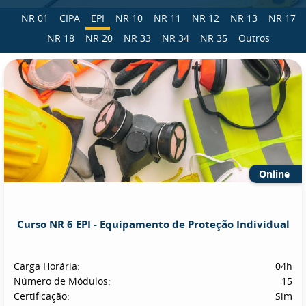
NR 01
CIPA
EPI
NR 10
NR 11
NR 12
NR 13
NR 17
NR 18
NR 20
NR 33
NR 34
NR 35
Outros
Online
Curso NR 6 EPI - Equipamento de Proteção Individual
Carga Horária:
04h
Número de Módulos:
15
Certificação:
Sim