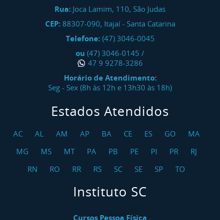
Rua:
Joca Lamim, 110, São Judas
CEP:
88307-090
,
Itajaí
-
Santa Catarina
Telefone:
(47) 3046-0045
ou
(47) 3046-0145
/
47 9 9278-3286
Horário de Atendimento:
Seg - Sex (8h às 12h e 13h30 às 18h)
Estados Atendidos
AC
AL
AM
AP
BA
CE
ES
GO
MA
MG
MS
MT
PA
PB
PE
PI
PR
RJ
RN
RO
RR
RS
SC
SE
SP
TO
Instituto SC
Cursos Pessoa Física