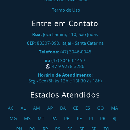
Termo de Uso
Entre em Contato
Rua:
Joca Lamim, 110, São Judas
CEP:
88307-090
,
Itajaí
-
Santa Catarina
Telefone:
(47) 3046-0045
ou
(47) 3046-0145
/
47 9 9278-3286
Horário de Atendimento:
Seg - Sex (8h às 12h e 13h30 às 18h)
Estados Atendidos
AC
AL
AM
AP
BA
CE
ES
GO
MA
MG
MS
MT
PA
PB
PE
PI
PR
RJ
RN
RO
RR
RS
SC
SE
SP
TO