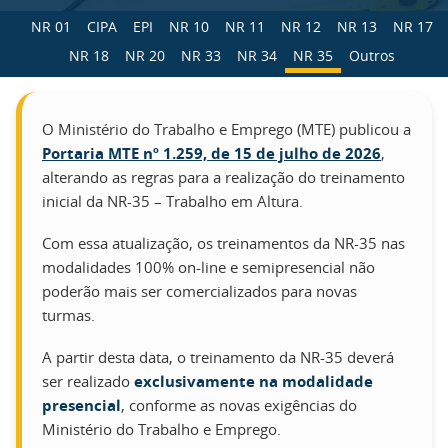
NR 01
CIPA
EPI
NR 10
NR 11
NR 12
NR 13
NR 17
NR 18
NR 20
NR 33
NR 34
NR 35
Outros
O Ministério do Trabalho e Emprego (MTE) publicou a
Portaria MTE nº 1.259, de 15 de julho de 2026
,
alterando as regras para a realização do treinamento
inicial da NR-35 – Trabalho em Altura.
Com essa atualização, os treinamentos da NR-35 nas
modalidades 100% on-line e semipresencial não
poderão mais ser comercializados para novas
turmas.
A partir desta data, o treinamento da NR-35 deverá
ser realizado
exclusivamente na modalidade
presencial
, conforme as novas exigências do
Ministério do Trabalho e Emprego.