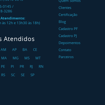
Quem Somos
46-0145
/
Clientes
78-3286
Certificação
e Atendimento:
Blog
8h às 12h e 13h30 às 18h)
Cadastro PF
Cadastro PJ
s Atendidos
Depoimentos
AM
AP
BA
CE
Contato
Parceiros
MA
MG
MS
MT
PE
PI
PR
RJ
RN
RS
SC
SE
SP