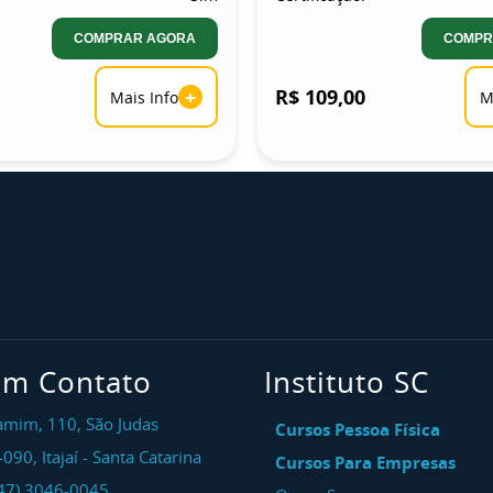
COMPRAR AGORA
COMPR
+
R$ 109,00
Mais Info
M
em Contato
Instituto SC
amim, 110, São Judas
Cursos Pessoa Física
-090
,
Itajaí
-
Santa Catarina
Cursos Para Empresas
47) 3046-0045