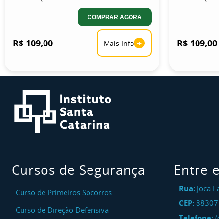
COMPRAR AGORA
R$ 109,00
+
R$ 109,00
Mais Info
Cursos de Segurança
Entre 
Rua:
Joca L
Curso de Primeiros Socorros
CEP:
88307
Curso de Direção Defensiva
Telefone:
(