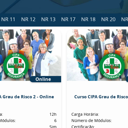
NR 11
NR 12
NR 13
NR 17
NR 18
NR 20
NR
Online
 Grau de Risco 2 - Online
Curso CIPA Grau de Risco
a:
12h
Carga Horária:
Módulos:
6
Número de Módulos:
Sim
Certificação: