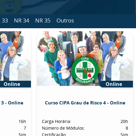
 33
NR 34
NR 35
Outros
Online
Online
 3 - Online
Curso CIPA Grau de Risco 4 - Online
16h
Carga Horária:
20h
7
Número de Módulos:
8
Sim
Certificação:
Sim