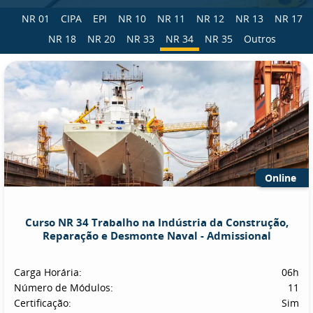
NR 01
CIPA
EPI
NR 10
NR 11
NR 12
NR 13
NR 17
NR 18
NR 20
NR 33
NR 34
NR 35
Outros
Online
Curso NR 34 Trabalho na Indústria da Construção,
Reparação e Desmonte Naval - Admissional
Carga Horária:
06h
Número de Módulos:
11
Certificação:
Sim