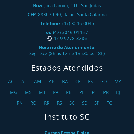
Rua:
Joca Lamim, 110, São Judas
CEP:
88307-090
,
Itajaí
-
Santa Catarina
Telefone:
(47) 3046-0045
ou
(47) 3046-0145
/
47 9 9278-3286
Horário de Atendimento:
Seg - Sex (8h às 12h e 13h30 às 18h)
Estados Atendidos
AC
AL
AM
AP
BA
CE
ES
GO
MA
MG
MS
MT
PA
PB
PE
PI
PR
RJ
RN
RO
RR
RS
SC
SE
SP
TO
Instituto SC
Cursos Pessoa Física