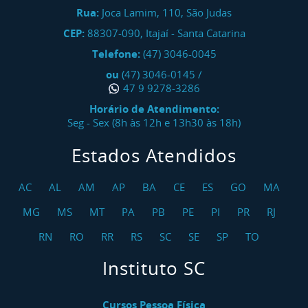
Rua:
Joca Lamim, 110, São Judas
CEP:
88307-090
,
Itajaí
-
Santa Catarina
Telefone:
(47) 3046-0045
ou
(47) 3046-0145
/
47 9 9278-3286
Horário de Atendimento:
Seg - Sex (8h às 12h e 13h30 às 18h)
Estados Atendidos
AC
AL
AM
AP
BA
CE
ES
GO
MA
MG
MS
MT
PA
PB
PE
PI
PR
RJ
RN
RO
RR
RS
SC
SE
SP
TO
Instituto SC
Cursos Pessoa Física