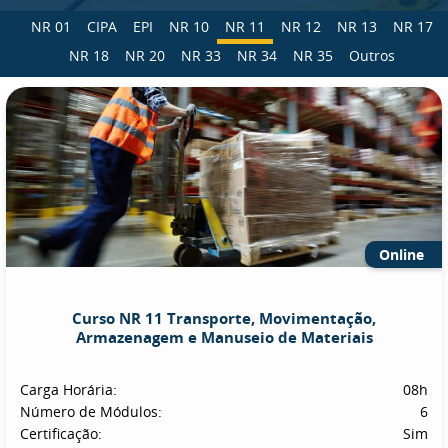
NR 01
CIPA
EPI
NR 10
NR 11
NR 12
NR 13
NR 17
NR 18
NR 20
NR 33
NR 34
NR 35
Outros
Online
Curso NR 11 Transporte, Movimentação,
Armazenagem e Manuseio de Materiais
Carga Horária:
08h
Número de Módulos:
6
Certificação:
Sim