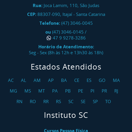
Rua:
Joca Lamim, 110, São Judas
CEP:
88307-090
,
Itajaí
-
Santa Catarina
Telefone:
(47) 3046-0045
ou
(47) 3046-0145
/
47 9 9278-3286
Horário de Atendimento:
Seg - Sex (8h às 12h e 13h30 às 18h)
Estados Atendidos
AC
AL
AM
AP
BA
CE
ES
GO
MA
MG
MS
MT
PA
PB
PE
PI
PR
RJ
RN
RO
RR
RS
SC
SE
SP
TO
Instituto SC
Cursos Pessoa Física