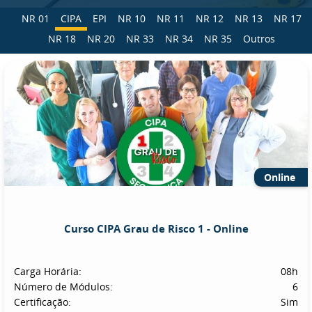
NR 01
CIPA
EPI
NR 10
NR 11
NR 12
NR 13
NR 17
NR 18
NR 20
NR 33
NR 34
NR 35
Outros
Online
Curso CIPA Grau de Risco 1 - Online
Carga Horária:
08h
Número de Módulos:
6
Certificação:
Sim