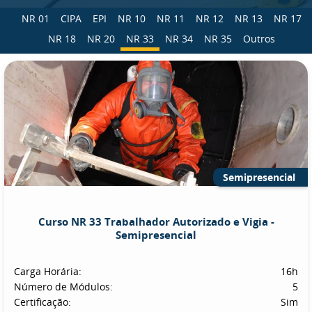
NR 01
CIPA
EPI
NR 10
NR 11
NR 12
NR 13
NR 17
NR 18
NR 20
NR 33
NR 34
NR 35
Outros
Semipresencial
Curso NR 33 Trabalhador Autorizado e Vigia -
Semipresencial
Carga Horária:
16h
Número de Módulos:
5
Certificação:
Sim