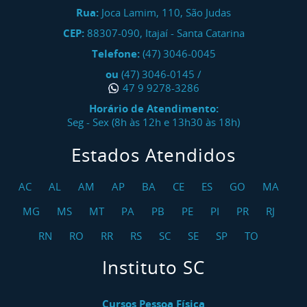
Rua:
Joca Lamim, 110, São Judas
CEP:
88307-090
,
Itajaí
-
Santa Catarina
Telefone:
(47) 3046-0045
ou
(47) 3046-0145
/
47 9 9278-3286
Horário de Atendimento:
Seg - Sex (8h às 12h e 13h30 às 18h)
Estados Atendidos
AC
AL
AM
AP
BA
CE
ES
GO
MA
MG
MS
MT
PA
PB
PE
PI
PR
RJ
RN
RO
RR
RS
SC
SE
SP
TO
Instituto SC
Cursos Pessoa Física