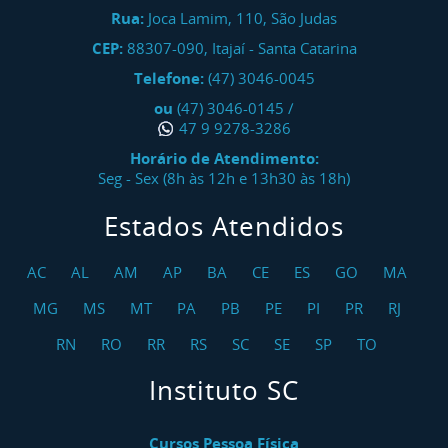
Rua:
Joca Lamim, 110, São Judas
CEP:
88307-090
,
Itajaí
-
Santa Catarina
Telefone:
(47) 3046-0045
ou
(47) 3046-0145
/
47 9 9278-3286
Horário de Atendimento:
Seg - Sex (8h às 12h e 13h30 às 18h)
Estados Atendidos
AC
AL
AM
AP
BA
CE
ES
GO
MA
MG
MS
MT
PA
PB
PE
PI
PR
RJ
RN
RO
RR
RS
SC
SE
SP
TO
Instituto SC
Cursos Pessoa Física