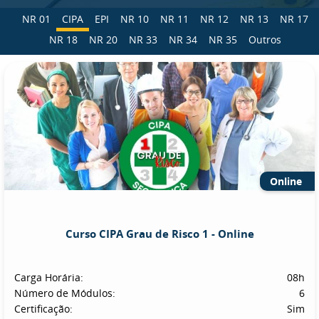
NR 01
CIPA
EPI
NR 10
NR 11
NR 12
NR 13
NR 17
NR 18
NR 20
NR 33
NR 34
NR 35
Outros
Online
Curso CIPA Grau de Risco 1 - Online
Carga Horária:
08h
Número de Módulos:
6
Certificação:
Sim