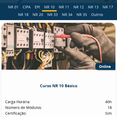
NR 01
CIPA
EPI
NR 10
NR 11
NR 12
NR 13
NR 17
NR 18
NR 20
NR 33
NR 34
NR 35
Outros
Online
Curso NR 10 Básico
Carga Horária:
40h
Número de Módulos:
18
Certificação:
Sim