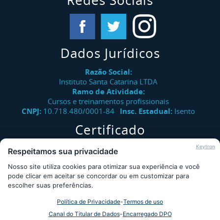
Redes Sociais
Dados Jurídicos
Razão Social:
Instituto Santa Catarina LTDA
Ramo de Atividade:
Cursos e treinamentos profissionais
CNPJ:
10.718.480/0001-84
Insc. Estadual:
Isento
Certificado
Verifique a autenticidade de certificados emitidos pelo
Keytron
Respeitamos sua privacidade
Instituto Santa Catarina.
Nosso site utiliza cookies para otimizar sua experiência e você
Consultar
pode clicar em aceitar se concordar ou em customizar para
escolher suas preferências.
Política de Privacidade
-
Termos de uso
Desde 2009 - Instituto Santa Catarina © - Todos os direitos
Canal do Titular de Dados
-
Encarregado DPO