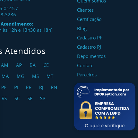
Quem Somos
46-0145
/
Clientes
78-3286
Certificação
e Atendimento:
Blog
8h às 12h e 13h30 às 18h)
Cadastro PF
Cadastro PJ
s Atendidos
Depoimentos
AM
AP
BA
CE
Contato
Parceiros
MA
MG
MS
MT
PE
PI
PR
RJ
RN
RS
SC
SE
SP