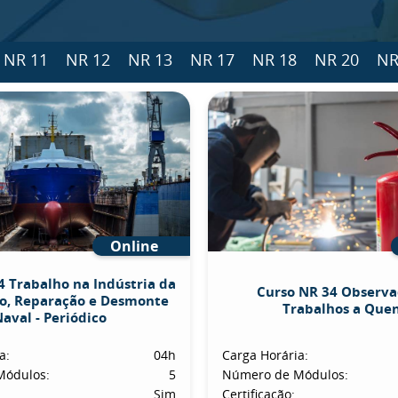
NR 11
NR 12
NR 13
NR 17
NR 18
NR 20
NR
Online
4 Trabalho na Indústria da
Curso NR 34 Observa
o, Reparação e Desmonte
Trabalhos a Que
aval - Periódico
a:
04h
Carga Horária:
Módulos:
5
Número de Módulos:
Sim
Certificação: