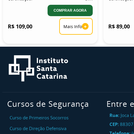
COMPRAR AGORA
R$ 109,00
+
R$ 89,00
Mais Info
Cursos de Segurança
Entre 
Rua:
Joca L
Curso de Primeiros Socorros
CEP:
88307
Curso de Direção Defensiva
Telefone:
(