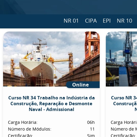
NR 01
CIPA
EPI
NR 10
Online
Curso NR 34 Trabalho na Indústria da
Curso NR 3
Construção, Reparação e Desmonte
Construçã
Naval - Admissional
N
Carga Horária:
06h
Carga Horári
Número de Módulos:
11
Número de 
Certificação:
Sim
Certificação: