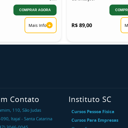
COMPRAR AGORA
COMPR
+
R$ 89,00
Mais Info
M
em Contato
Instituto SC
amim, 110, São Judas
Cursos Pessoa Física
-090
,
Itajaí
-
Santa Catarina
Cursos Para Empresas
47) 3046-0045