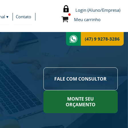
Login (Aluno/Empresa)
nal ▾
Contato
Meu carrinho
(47) 9 9278-3286
FALE COM CONSULTOR
MONTE SEU
ORÇAMENTO