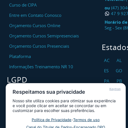
Curso de CIPA
ou
(47) 30
47 9 92
Entre em Contato Conosco
Horário d
Orçamento Cursos Online
Seg - Sex (
Orçamento Cursos Semipresenciais
Estado
Orçamento Cursos Presenciais
Plataforma
AC
AL
Informações Treinamento NR 10
ES
GO
LGPD
PA
PB
Keytron
RO
RR
Respeitamos sua privacidade
Encarregado DPO
Nosso site utiliza cookies para otimizar sua experiência
TO
Canal de Atendimento ao Titular dos
e você pode clicar em aceitar se concordar ou em
Dados
customizar para escolher suas preferências.
Política de Privacidade
Política de Privacidade
-
Termos de uso
Canal do Titular de Dados
-
Encarregado DPO