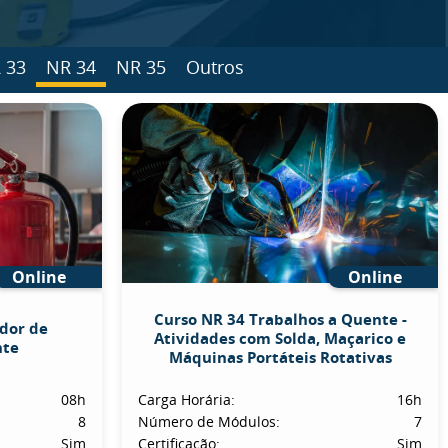
 33
NR 34
NR 35
Outros
Online
Online
Curso NR 34 Trabalhos a Quente -
dor de
Atividades com Solda, Maçarico e
nte
Máquinas Portáteis Rotativas
08h
Carga Horária:
16h
8
Número de Módulos:
7
Sim
Certificação:
Sim