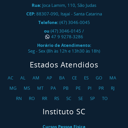
Rua:
Joca Lamim, 110, São Judas
CEP:
88307-090
,
Itajaí
-
Santa Catarina
Telefone:
(47) 3046-0045
ou
(47) 3046-0145
/
47 9 9278-3286
Horário de Atendimento:
Seg - Sex (8h às 12h e 13h30 às 18h)
Estados Atendidos
AC
AL
AM
AP
BA
CE
ES
GO
MA
MG
MS
MT
PA
PB
PE
PI
PR
RJ
RN
RO
RR
RS
SC
SE
SP
TO
Instituto SC
Cursos Pessoa Física