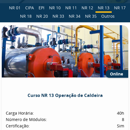
NR 01
CIPA
EPI
NR 10
NR 11
NR 12
NR 13
NR 17
NR 18
NR 20
NR 33
NR 34
NR 35
Outros
Online
Curso NR 13 Operação de Caldeira
Carga Horária:
40h
Número de Módulos:
8
Certificação:
Sim