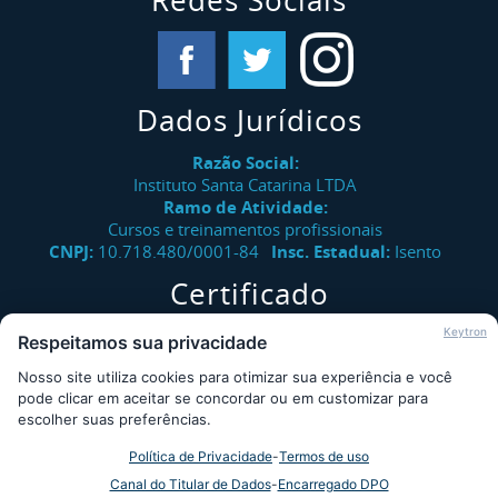
Redes Sociais
Dados Jurídicos
Razão Social:
Instituto Santa Catarina LTDA
Ramo de Atividade:
Cursos e treinamentos profissionais
CNPJ:
10.718.480/0001-84
Insc. Estadual:
Isento
Certificado
Verifique a autenticidade de certificados emitidos pelo
Keytron
Respeitamos sua privacidade
Instituto Santa Catarina.
Nosso site utiliza cookies para otimizar sua experiência e você
Consultar
pode clicar em aceitar se concordar ou em customizar para
escolher suas preferências.
Política de Privacidade
-
Termos de uso
Desde 2009 - Instituto Santa Catarina © - Todos os direitos
Canal do Titular de Dados
-
Encarregado DPO