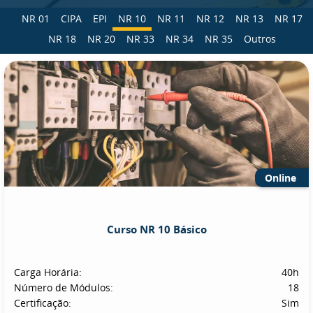
NR 01
CIPA
EPI
NR 10
NR 11
NR 12
NR 13
NR 17
NR 18
NR 20
NR 33
NR 34
NR 35
Outros
Online
Curso NR 10 Básico
Carga Horária:
40h
Número de Módulos:
18
Certificação:
Sim