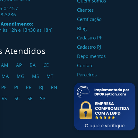
Quem Somos
46-0145
/
Clientes
78-3286
Certificação
e Atendimento:
Blog
8h às 12h e 13h30 às 18h)
Cadastro PF
Cadastro PJ
s Atendidos
Depoimentos
AM
AP
BA
CE
Contato
Parceiros
MA
MG
MS
MT
PE
PI
PR
RJ
RN
RS
SC
SE
SP