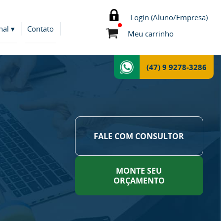
Login (Aluno/Empresa)
nal ▾
Contato
Meu carrinho
(47) 9 9278-3286
FALE COM CONSULTOR
MONTE SEU
ORÇAMENTO