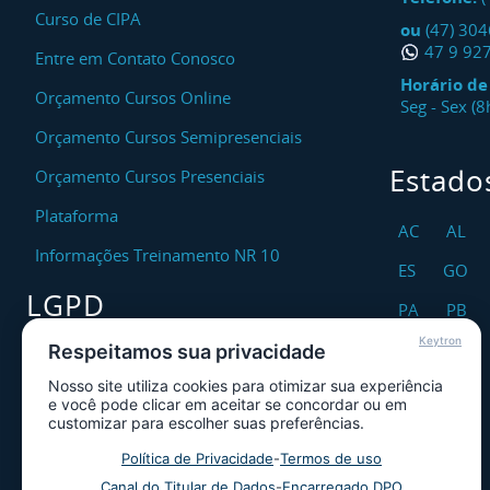
Curso de CIPA
ou
(47) 30
47 9 92
Entre em Contato Conosco
Horário d
Orçamento Cursos Online
Seg - Sex (
Orçamento Cursos Semipresenciais
Estado
Orçamento Cursos Presenciais
Plataforma
AC
AL
Informações Treinamento NR 10
ES
GO
LGPD
PA
PB
Keytron
RO
RR
Respeitamos sua privacidade
Encarregado DPO
Nosso site utiliza cookies para otimizar sua experiência
TO
Canal de Atendimento ao Titular dos
e você pode clicar em aceitar se concordar ou em
Dados
customizar para escolher suas preferências.
Política de Privacidade
Política de Privacidade
-
Termos de uso
Canal do Titular de Dados
-
Encarregado DPO