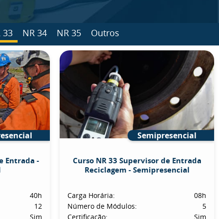
 33
NR 34
NR 35
Outros
esencial
Semipresencial
e Entrada -
Curso NR 33 Supervisor de Entrada
l
Reciclagem - Semipresencial
40h
Carga Horária:
08h
12
Número de Módulos:
5
Sim
Certificação:
Sim