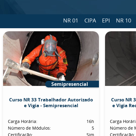
NR 01
CIPA
EPI
NR 10
Semipresencial
Curso NR 33 Trabalhador Autorizado
Curso NR 3
e Vigia - Semipresencial
e Vigia Re
Carga Horária:
16h
Carga Horári
Número de Módulos:
5
Número de 
Certificação:
Sim
Certificação: