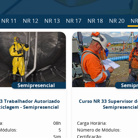
NR 11
NR 12
NR 13
NR 17
NR 18
NR 20
NR
Semipresencial
Semipr
3 Trabalhador Autorizado
Curso NR 33 Supervisor d
ciclagem - Semipresencial
Semipresencia
a:
08h
Carga Horária:
Módulos:
5
Número de Módulos:
Sim
Certificação: