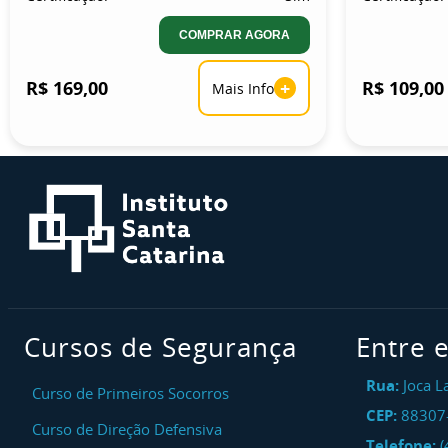
COMPRAR AGORA
R$ 169,00
+
R$ 109,00
Mais Info
Cursos de Segurança
Entre 
Rua:
Joca L
Curso de Primeiros Socorros
CEP:
88307
Curso de Direção Defensiva
Telefone:
(