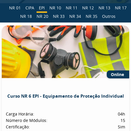
NR 01
CIPA
EPI
NR 10
NR 11
NR 12
NR 13
NR 17
NR 18
NR 20
NR 33
NR 34
NR 35
Outros
Online
Curso NR 6 EPI - Equipamento de Proteção Individual
Carga Horária:
04h
Número de Módulos:
15
Certificação:
Sim