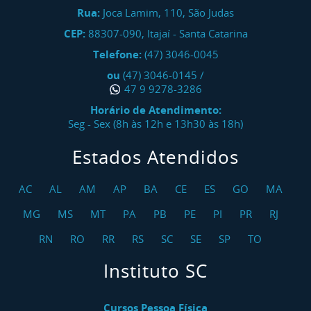
Rua:
Joca Lamim, 110, São Judas
CEP:
88307-090
,
Itajaí
-
Santa Catarina
Telefone:
(47) 3046-0045
ou
(47) 3046-0145
/
47 9 9278-3286
Horário de Atendimento:
Seg - Sex (8h às 12h e 13h30 às 18h)
Estados Atendidos
AC
AL
AM
AP
BA
CE
ES
GO
MA
MG
MS
MT
PA
PB
PE
PI
PR
RJ
RN
RO
RR
RS
SC
SE
SP
TO
Instituto SC
Cursos Pessoa Física