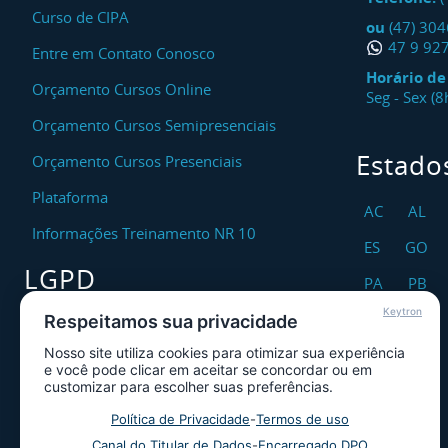
Curso de CIPA
ou
(47) 30
47 9 92
Entre em Contato Conosco
Horário d
Orçamento Cursos Online
Seg - Sex (
Orçamento Cursos Semipresenciais
Estado
Orçamento Cursos Presenciais
Plataforma
AC
AL
Informações Treinamento NR 10
ES
GO
LGPD
PA
PB
Keytron
RO
RR
Respeitamos sua privacidade
Encarregado DPO
Nosso site utiliza cookies para otimizar sua experiência
TO
Canal de Atendimento ao Titular dos
e você pode clicar em aceitar se concordar ou em
Dados
customizar para escolher suas preferências.
Política de Privacidade
Política de Privacidade
-
Termos de uso
Canal do Titular de Dados
-
Encarregado DPO