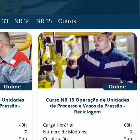
 33
NR 34
NR 35
Outros
Online
Online
e Unidades
Curso NR 13 Operação de Unidades
Pressão -
de Processo e Vasos de Pressão -
Reciclagem
40h
Carga Horária:
08h
7
Número de Módulos:
6
Sim
Certificação:
Sim