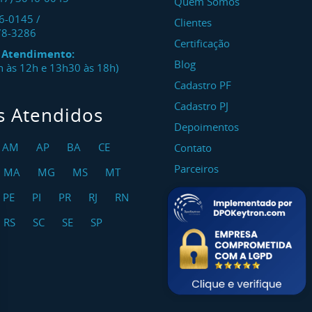
Quem Somos
46-0145
/
Clientes
78-3286
Certificação
e Atendimento:
Blog
8h às 12h e 13h30 às 18h)
Cadastro PF
Cadastro PJ
s Atendidos
Depoimentos
AM
AP
BA
CE
Contato
Parceiros
MA
MG
MS
MT
PE
PI
PR
RJ
RN
RS
SC
SE
SP