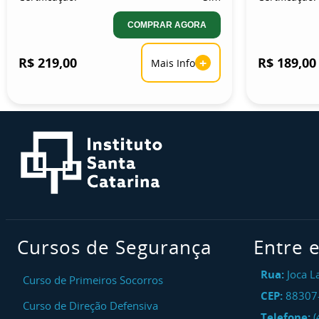
COMPRAR AGORA
R$ 219,00
+
R$ 189,00
Mais Info
Cursos de Segurança
Entre 
Rua:
Joca L
Curso de Primeiros Socorros
CEP:
88307
Curso de Direção Defensiva
Telefone:
(