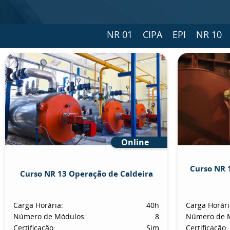
NR 01
CIPA
EPI
NR 10
Online
Curso NR 
Curso NR 13 Operação de Caldeira
Carga Horária:
40h
Carga Horári
Número de Módulos:
8
Número de 
Certificação:
Sim
Certificação: