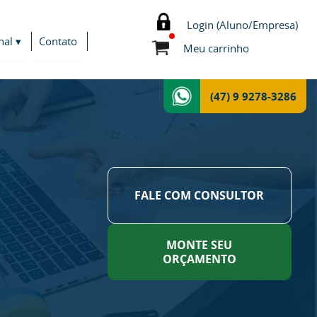
Login (Aluno/Empresa)
nal ▾
Contato
Meu carrinho
(47) 9 9278-3286
FALE COM CONSULTOR
MONTE SEU
ORÇAMENTO