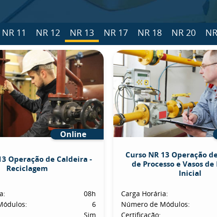
NR 11
NR 12
NR 13
NR 17
NR 18
NR 20
NR
Online
Curso NR 13 Operação d
13 Operação de Caldeira -
de Processo e Vasos de 
Reciclagem
Inicial
a:
08h
Carga Horária:
Módulos:
6
Número de Módulos:
Sim
Certificação: