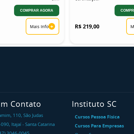
COMPRAR AGORA
COMPR
+
R$ 219,00
Mais Info
M
em Contato
Instituto SC
amim, 110, São Judas
Cursos Pessoa Física
-090
,
Itajaí
-
Santa Catarina
Cursos Para Empresas
47) 3046-0045