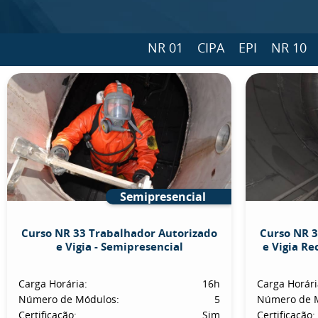
NR 01
CIPA
EPI
NR 10
Semipresencial
Curso NR 33 Trabalhador Autorizado
Curso NR 3
e Vigia - Semipresencial
e Vigia Re
Carga Horária:
16h
Carga Horári
Número de Módulos:
5
Número de 
Certificação:
Sim
Certificação: