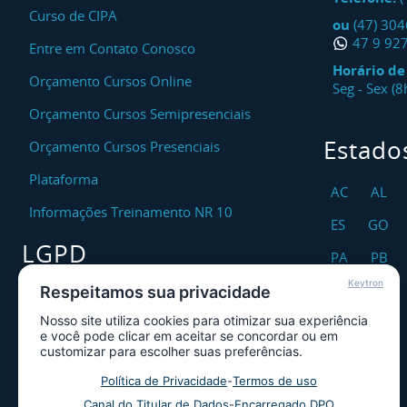
Curso de CIPA
ou
(47) 30
47 9 92
Entre em Contato Conosco
Horário d
Orçamento Cursos Online
Seg - Sex (
Orçamento Cursos Semipresenciais
Estado
Orçamento Cursos Presenciais
Plataforma
AC
AL
Informações Treinamento NR 10
ES
GO
LGPD
PA
PB
Keytron
RO
RR
Respeitamos sua privacidade
Encarregado DPO
Nosso site utiliza cookies para otimizar sua experiência
TO
Canal de Atendimento ao Titular dos
e você pode clicar em aceitar se concordar ou em
Dados
customizar para escolher suas preferências.
Política de Privacidade
Política de Privacidade
-
Termos de uso
Canal do Titular de Dados
-
Encarregado DPO