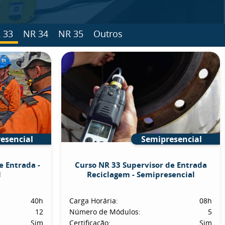
 33
NR 34
NR 35
Outros
esencial
Semipresencial
e Entrada -
Curso NR 33 Supervisor de Entrada
l
Reciclagem - Semipresencial
40h
Carga Horária:
08h
12
Número de Módulos:
5
Sim
Certificação:
Sim