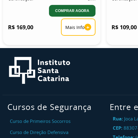
COMPRAR AGORA
R$ 169,00
+
R$ 109,00
Mais Info
Cursos de Segurança
Entre 
Rua:
Joca L
Curso de Primeiros Socorros
CEP:
88307
Curso de Direção Defensiva
Telefone:
(