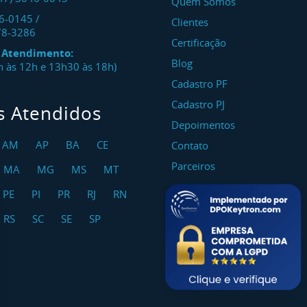
Quem Somos
46-0145
/
Clientes
78-3286
Certificação
e Atendimento:
Blog
8h às 12h e 13h30 às 18h)
Cadastro PF
Cadastro PJ
s Atendidos
Depoimentos
AM
AP
BA
CE
Contato
Parceiros
MA
MG
MS
MT
PE
PI
PR
RJ
RN
RS
SC
SE
SP