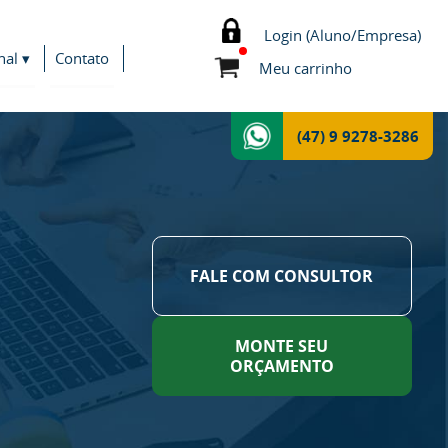
Login (Aluno/Empresa)
nal ▾
Contato
Meu carrinho
(47) 9 9278-3286
FALE COM CONSULTOR
MONTE SEU
ORÇAMENTO