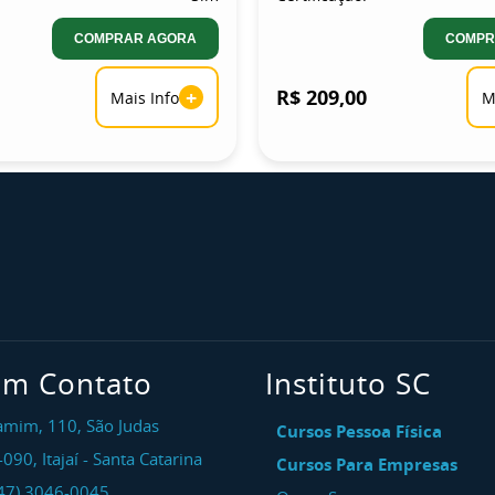
COMPRAR AGORA
COMPR
+
R$ 209,00
Mais Info
M
em Contato
Instituto SC
amim, 110, São Judas
Cursos Pessoa Física
-090
,
Itajaí
-
Santa Catarina
Cursos Para Empresas
47) 3046-0045