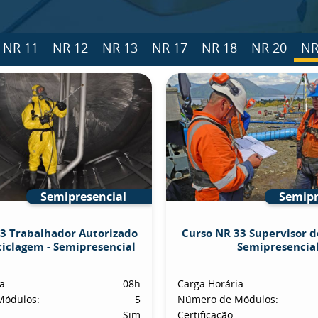
NR 11
NR 12
NR 13
NR 17
NR 18
NR 20
NR
Semipresencial
Semipr
3 Trabalhador Autorizado
Curso NR 33 Supervisor d
ciclagem - Semipresencial
Semipresencia
a:
08h
Carga Horária:
Módulos:
5
Número de Módulos:
Sim
Certificação: