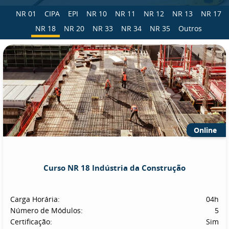
NR 01
CIPA
EPI
NR 10
NR 11
NR 12
NR 13
NR 17
NR 18
NR 20
NR 33
NR 34
NR 35
Outros
Online
Curso NR 18 Indústria da Construção
Carga Horária:
04h
Número de Módulos:
5
Certificação:
Sim