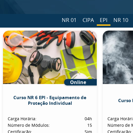
NR 01
CIPA
EPI
NR 10
Online
Curso NR 6 EPI - Equipamento de
Curso 
Proteção Individual
Carga Horária:
04h
Carga Horári
Número de Módulos:
15
Número de 
Certificação:
Sim
Certificação: