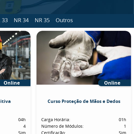
 33
NR 34
NR 35
Outros
Online
Online
itiva
Curso Proteção de Mãos e Dedos
04h
Carga Horária:
01h
4
Número de Módulos:
1
Sim
Certificação:
Sim