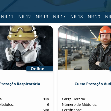
NR 11
NR 12
NR 13
NR 17
NR 18
NR 20
NR
Online
Proteção Respiratória
Curso Proteção Aud
a:
04h
Carga Horária:
Módulos:
6
Número de Módulos:
Sim
Certificação: