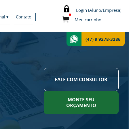
Login (Aluno/Empresa)
nal ▾
Contato
Meu carrinho
(47) 9 9278-3286
FALE COM CONSULTOR
MONTE SEU
ORÇAMENTO