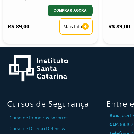
COMPRAR AGORA
R$ 89,00
+
R$ 89,00
Mais Info
Cursos de Segurança
Entre 
Rua:
Joca L
Curso de Primeiros Socorros
CEP:
88307
Curso de Direção Defensiva
Telefone:
(