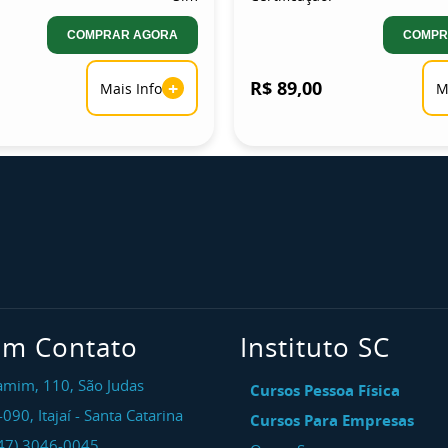
COMPRAR AGORA
COMPR
+
R$ 89,00
Mais Info
M
em Contato
Instituto SC
amim, 110, São Judas
Cursos Pessoa Física
-090
,
Itajaí
-
Santa Catarina
Cursos Para Empresas
47) 3046-0045