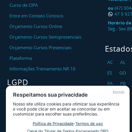
Curso de CIPA
ou
(47) 30
47 9 92
Entre em Contato Conosco
Horário d
Orçamento Cursos Online
Seg - Sex (
Orçamento Cursos Semipresenciais
Estado
Orçamento Cursos Presenciais
Plataforma
AC
AL
Informações Treinamento NR 10
ES
GO
LGPD
PA
PB
Keytron
RO
RR
Respeitamos sua privacidade
Encarregado DPO
Nosso site utiliza cookies para otimizar sua experiência
TO
Canal de Atendimento ao Titular dos
e você pode clicar em aceitar se concordar ou em
Dados
customizar para escolher suas preferências.
Política de Privacidade
Política de Privacidade
-
Termos de uso
Canal do Titular de Dados
-
Encarregado DPO