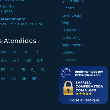
Quem Somos
46-0145
/
Clientes
78-3286
Certificação
e Atendimento:
Blog
8h às 12h e 13h30 às 18h)
Cadastro PF
Cadastro PJ
s Atendidos
Depoimentos
AM
AP
BA
CE
Contato
Parceiros
MA
MG
MS
MT
PE
PI
PR
RJ
RN
RS
SC
SE
SP