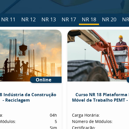
NR 11
NR 12
NR 13
NR 17
NR 18
NR 20
NR
Online
8 Indústria da Construção
Curso NR 18 Plataforma 
- Reciclagem
Móvel de Trabalho PEMT -
a:
04h
Carga Horária:
Módulos:
5
Número de Módulos:
Sim
Certificação: