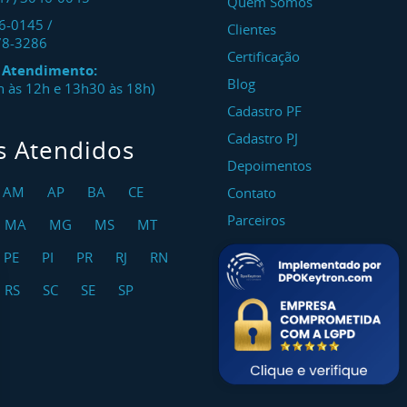
Quem Somos
46-0145
/
Clientes
78-3286
Certificação
e Atendimento:
Blog
8h às 12h e 13h30 às 18h)
Cadastro PF
Cadastro PJ
s Atendidos
Depoimentos
AM
AP
BA
CE
Contato
Parceiros
MA
MG
MS
MT
PE
PI
PR
RJ
RN
RS
SC
SE
SP