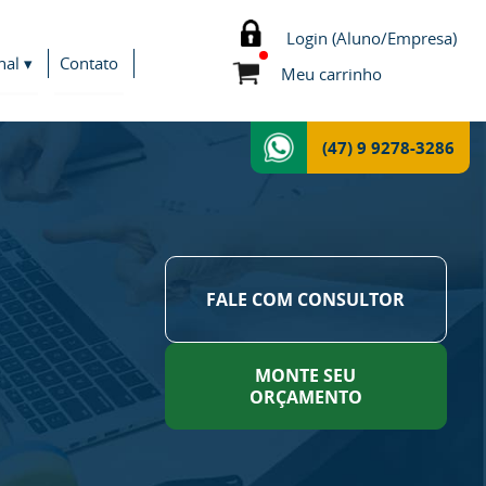
Login (Aluno/Empresa)
nal ▾
Contato
Meu carrinho
(47) 9 9278-3286
FALE COM CONSULTOR
MONTE SEU
ORÇAMENTO