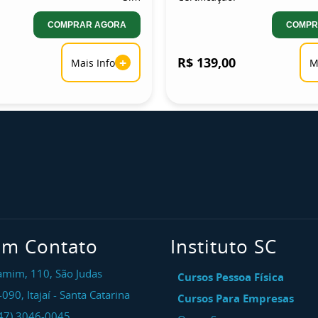
COMPRAR AGORA
COMPR
+
R$ 139,00
Mais Info
M
em Contato
Instituto SC
amim, 110, São Judas
Cursos Pessoa Física
-090
,
Itajaí
-
Santa Catarina
Cursos Para Empresas
47) 3046-0045