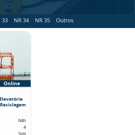
 33
NR 34
NR 35
Outros
Online
Elevatória
 Reciclagem
04h
4
Sim