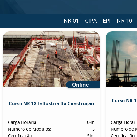
NR 01
CIPA
EPI
NR 10
Online
Curso NR 1
Curso NR 18 Indústria da Construção
Carga Horária:
04h
Carga Horári
Número de Módulos:
5
Número de 
Certificação:
Sim
Certificação: