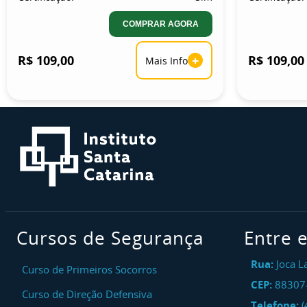
COMPRAR AGORA
R$ 109,00
+
R$ 109,00
Mais Info
Cursos de Segurança
Entre 
Rua:
Joca L
Curso de Primeiros Socorros
CEP:
88307
Curso de Direção Defensiva
Telefone:
(