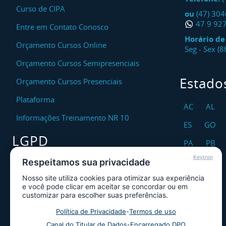
Curso de CIPA
ou
(47) 30
47 9 92
Entre em Contato Conosco
Horário d
Orçamento Cursos Online
Seg - Sex (
Orçamento Cursos Semipresenciais
Estado
Orçamento Cursos Presenciais
Plataforma
AC
AL
Informações Treinamento NR 10
ES
GO
LGPD
PA
PB
Keytron
RO
RR
Respeitamos sua privacidade
Encarregado DPO
Nosso site utiliza cookies para otimizar sua experiência
TO
Canal de Atendimento ao Titular dos
e você pode clicar em aceitar se concordar ou em
Dados
customizar para escolher suas preferências.
Política de Privacidade
Política de Privacidade
-
Termos de uso
Canal do Titular de Dados
-
Encarregado DPO