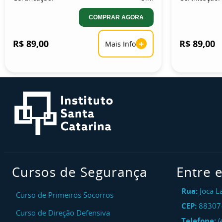
COMPRAR AGORA
R$ 89,00
+
R$ 89,00
Mais Info
Cursos de Segurança
Entre 
Rua:
Joca L
Curso de Primeiros Socorros
CEP:
88307
Curso de Direção Defensiva
Telefone:
(