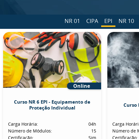
NR 01
CIPA
EPI
NR 10
Online
Curso NR 6 EPI - Equipamento de
Curso 
Proteção Individual
Carga Horária:
04h
Carga Horári
Número de Módulos:
15
Número de 
Certificação:
Sim
Certificação: