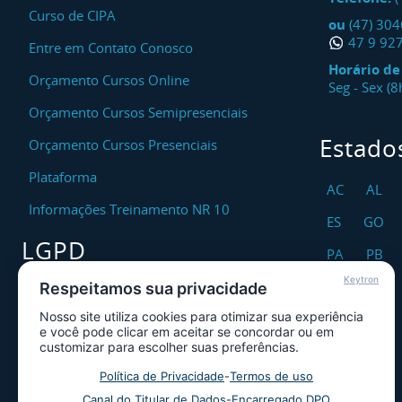
Curso de CIPA
ou
(47) 30
47 9 92
Entre em Contato Conosco
Horário d
Orçamento Cursos Online
Seg - Sex (
Orçamento Cursos Semipresenciais
Estado
Orçamento Cursos Presenciais
Plataforma
AC
AL
Informações Treinamento NR 10
ES
GO
LGPD
PA
PB
Keytron
RO
RR
Respeitamos sua privacidade
Encarregado DPO
Nosso site utiliza cookies para otimizar sua experiência
TO
Canal de Atendimento ao Titular dos
e você pode clicar em aceitar se concordar ou em
Dados
customizar para escolher suas preferências.
Política de Privacidade
Política de Privacidade
-
Termos de uso
Canal do Titular de Dados
-
Encarregado DPO