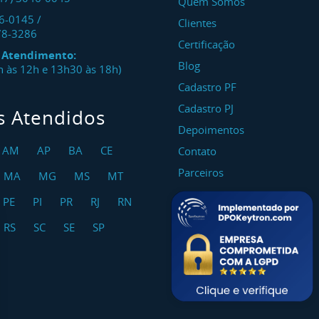
Quem Somos
46-0145
/
Clientes
78-3286
Certificação
e Atendimento:
Blog
8h às 12h e 13h30 às 18h)
Cadastro PF
Cadastro PJ
s Atendidos
Depoimentos
AM
AP
BA
CE
Contato
Parceiros
MA
MG
MS
MT
PE
PI
PR
RJ
RN
RS
SC
SE
SP