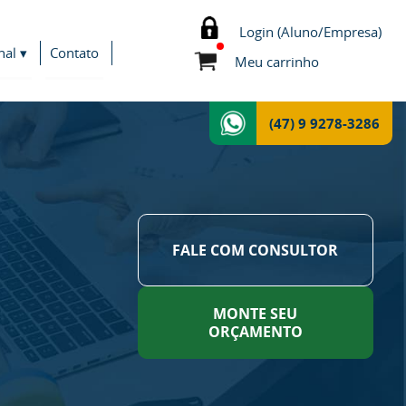
Login (Aluno/Empresa)
nal ▾
Contato
Meu carrinho
(47) 9 9278-3286
FALE COM CONSULTOR
MONTE SEU
ORÇAMENTO