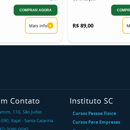
COMPRAR AGORA
COMPR
+
R$ 89,00
Mais Info
M
em Contato
Instituto SC
amim, 110, São Judas
Cursos Pessoa Física
-090
,
Itajaí
-
Santa Catarina
Cursos Para Empresas
47) 3046-0045