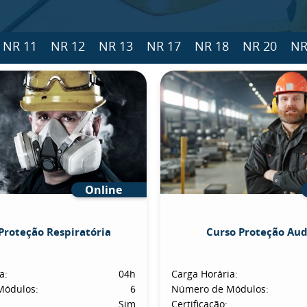
NR 11
NR 12
NR 13
NR 17
NR 18
NR 20
NR
Online
Proteção Respiratória
Curso Proteção Aud
a:
04h
Carga Horária:
Módulos:
6
Número de Módulos:
Sim
Certificação: