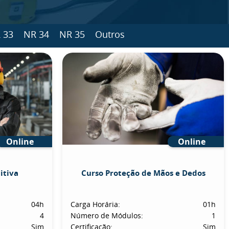
 33
NR 34
NR 35
Outros
Online
Online
itiva
Curso Proteção de Mãos e Dedos
04h
Carga Horária:
01h
4
Número de Módulos:
1
Sim
Certificação:
Sim