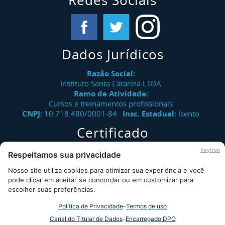
Redes Sociais
Dados Jurídicos
Razão Social:
Instituto Santa Catarina LTDA
Ramo de Atividade:
Cursos e treinamentos profissionais
CNPJ:
10.718.480/0001-84
Insc. Estadual:
Isento
Certificado
Verifique a autenticidade de certificados emitidos pelo
Keytron
Respeitamos sua privacidade
Instituto Santa Catarina.
Nosso site utiliza cookies para otimizar sua experiência e você
Consultar
pode clicar em aceitar se concordar ou em customizar para
escolher suas preferências.
Política de Privacidade
-
Termos de uso
Desde 2009 - Instituto Santa Catarina © - Todos os direitos
Canal do Titular de Dados
-
Encarregado DPO