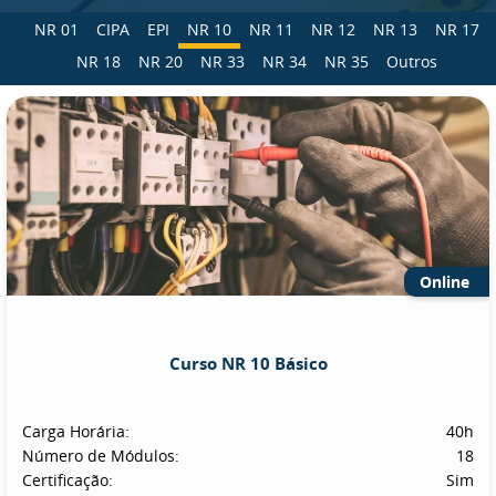
NR 01
CIPA
EPI
NR 10
NR 11
NR 12
NR 13
NR 17
NR 18
NR 20
NR 33
NR 34
NR 35
Outros
Online
Curso NR 10 Básico
Carga Horária:
40h
Número de Módulos:
18
Certificação:
Sim