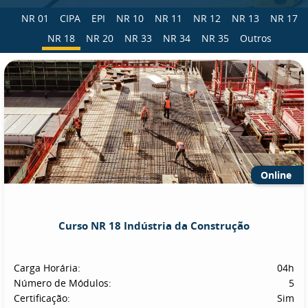
NR 01
CIPA
EPI
NR 10
NR 11
NR 12
NR 13
NR 17
NR 18
NR 20
NR 33
NR 34
NR 35
Outros
Online
Curso NR 18 Indústria da Construção
Carga Horária:
04h
Número de Módulos:
5
Certificação:
Sim