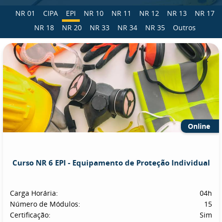
NR 01
CIPA
EPI
NR 10
NR 11
NR 12
NR 13
NR 17
NR 18
NR 20
NR 33
NR 34
NR 35
Outros
Online
Curso NR 6 EPI - Equipamento de Proteção Individual
Carga Horária:
04h
Número de Módulos:
15
Certificação:
Sim