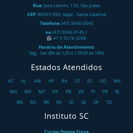
Rua:
Joca Lamim, 110, São Judas
CEP:
88307-090
,
Itajaí
-
Santa Catarina
Telefone:
(47) 3046-0045
ou
(47) 3046-0145
/
47 9 9278-3286
Horário de Atendimento:
Seg - Sex (8h às 12h e 13h30 às 18h)
Estados Atendidos
AC
AL
AM
AP
BA
CE
ES
GO
MA
MG
MS
MT
PA
PB
PE
PI
PR
RJ
RN
RO
RR
RS
SC
SE
SP
TO
Instituto SC
Cursos Pessoa Física