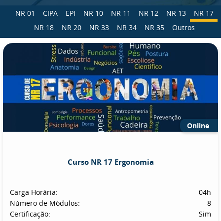
NR 01
CIPA
EPI
NR 10
NR 11
NR 12
NR 13
NR 17
NR 18
NR 20
NR 33
NR 34
NR 35
Outros
Online
Curso NR 17 Ergonomia
Carga Horária:
04h
Número de Módulos:
8
Certificação:
Sim