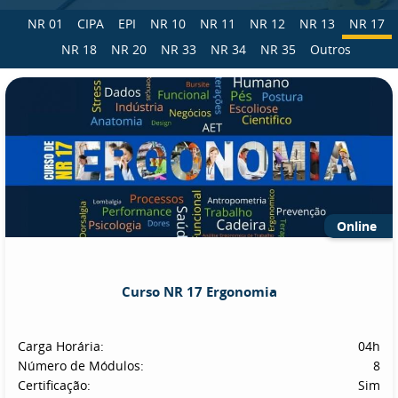
NR 01
CIPA
EPI
NR 10
NR 11
NR 12
NR 13
NR 17
NR 18
NR 20
NR 33
NR 34
NR 35
Outros
Online
Curso NR 17 Ergonomia
Carga Horária:
04h
Número de Módulos:
8
Certificação:
Sim