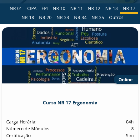
NR 01
CIPA
EPI
NR 10
NR 11
NR 12
NR 13
NR 17
NR 18
NR 20
NR 33
NR 34
NR 35
Outros
Online
Curso NR 17 Ergonomia
Carga Horária:
04h
Número de Módulos:
8
Certificação:
Sim