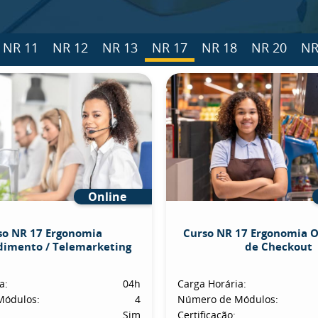
NR 11
NR 12
NR 13
NR 17
NR 18
NR 20
NR
Online
so NR 17 Ergonomia
Curso NR 17 Ergonomia 
dimento / Telemarketing
de Checkout
a:
04h
Carga Horária:
Módulos:
4
Número de Módulos:
Sim
Certificação: