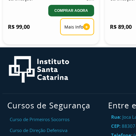
COMPRAR AGORA
R$ 99,00
+
R$ 89,00
Mais Info
Cursos de Segurança
Entre 
Rua:
Joca L
Curso de Primeiros Socorros
CEP:
88307
Curso de Direção Defensiva
Telefone:
(