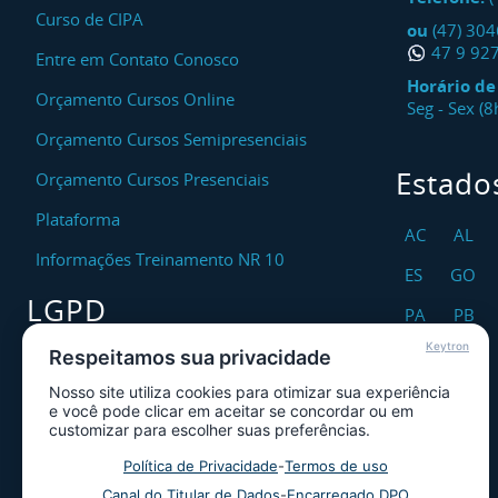
Curso de CIPA
ou
(47) 30
47 9 92
Entre em Contato Conosco
Horário d
Orçamento Cursos Online
Seg - Sex (
Orçamento Cursos Semipresenciais
Estado
Orçamento Cursos Presenciais
Plataforma
AC
AL
Informações Treinamento NR 10
ES
GO
LGPD
PA
PB
Keytron
RO
RR
Respeitamos sua privacidade
Encarregado DPO
Nosso site utiliza cookies para otimizar sua experiência
TO
Canal de Atendimento ao Titular dos
e você pode clicar em aceitar se concordar ou em
Dados
customizar para escolher suas preferências.
Política de Privacidade
Política de Privacidade
-
Termos de uso
Canal do Titular de Dados
-
Encarregado DPO