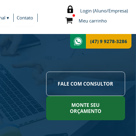
Login (Aluno/Empresa)
nal ▾
Contato
Meu carrinho
(47) 9 9278-3286
FALE COM CONSULTOR
MONTE SEU
ORÇAMENTO