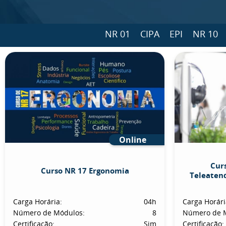
NR 01
CIPA
EPI
NR 10
Online
Cur
Curso NR 17 Ergonomia
Teleaten
Carga Horária:
04h
Carga Horári
Número de Módulos:
8
Número de 
Certificação:
Sim
Certificação: