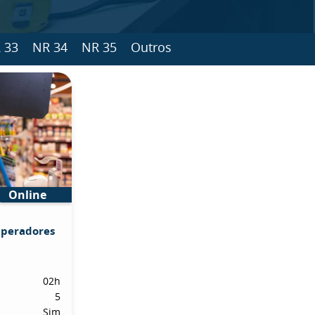
 33
NR 34
NR 35
Outros
Online
Operadores
02h
5
Sim