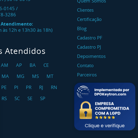
Quem Somos
46-0145
/
Clientes
78-3286
Certificação
e Atendimento:
Blog
8h às 12h e 13h30 às 18h)
Cadastro PF
Cadastro PJ
s Atendidos
Depoimentos
AM
AP
BA
CE
Contato
Parceiros
MA
MG
MS
MT
PE
PI
PR
RJ
RN
RS
SC
SE
SP