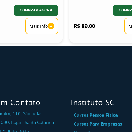
COMPRAR AGORA
COMPR
+
R$ 89,00
Mais Info
M
em Contato
Instituto SC
amim, 110, São Judas
Cursos Pessoa Física
-090
,
Itajaí
-
Santa Catarina
Cursos Para Empresas
47) 3046-0045