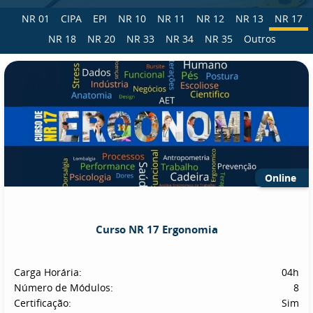
NR 01
CIPA
EPI
NR 10
NR 11
NR 12
NR 13
NR 17
NR 18
NR 20
NR 33
NR 34
NR 35
Outros
Online
Curso NR 17 Ergonomia
Carga Horária:
04h
Número de Módulos:
8
Certificação:
Sim