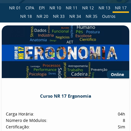
NR 01
CIPA
EPI
NR 10
NR 11
NR 12
NR 13
NR 17
NR 18
NR 20
NR 33
NR 34
NR 35
Outros
Online
Curso NR 17 Ergonomia
Carga Horária:
04h
Número de Módulos:
8
Certificação:
Sim