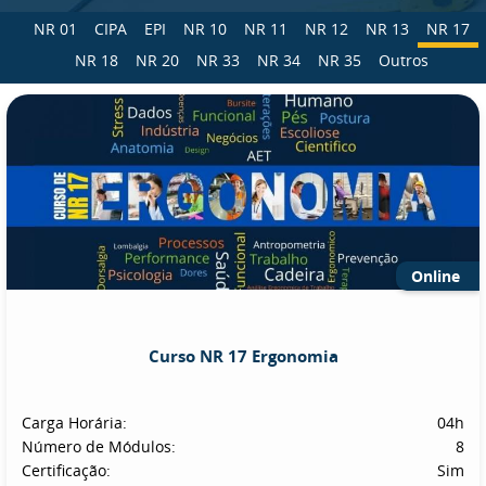
NR 01
CIPA
EPI
NR 10
NR 11
NR 12
NR 13
NR 17
NR 18
NR 20
NR 33
NR 34
NR 35
Outros
Online
Curso NR 17 Ergonomia
Carga Horária:
04h
Número de Módulos:
8
Certificação:
Sim