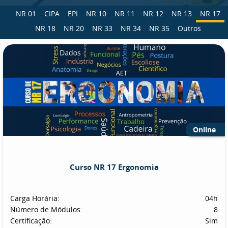
NR 01
CIPA
EPI
NR 10
NR 11
NR 12
NR 13
NR 17
NR 18
NR 20
NR 33
NR 34
NR 35
Outros
Online
Curso NR 17 Ergonomia
Carga Horária:
04h
Número de Módulos:
8
Certificação:
Sim