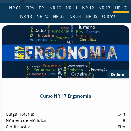
NR 01
CIPA
EPI
NR 10
NR 11
NR 12
NR 13
NR 17
NR 18
NR 20
NR 33
NR 34
NR 35
Outros
Online
Curso NR 17 Ergonomia
Carga Horária:
04h
Número de Módulos:
8
Certificação:
Sim