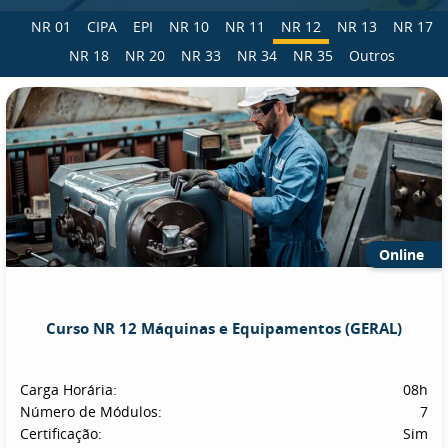
NR 01
CIPA
EPI
NR 10
NR 11
NR 12
NR 13
NR 17
NR 18
NR 20
NR 33
NR 34
NR 35
Outros
Online
Curso NR 12 Máquinas e Equipamentos (GERAL)
Carga Horária:
08h
Número de Módulos:
7
Certificação:
Sim