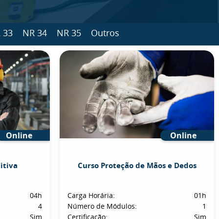
 33
NR 34
NR 35
Outros
Online
Online
itiva
Curso Proteção de Mãos e Dedos
04h
Carga Horária:
01h
4
Número de Módulos:
1
Sim
Certificação:
Sim