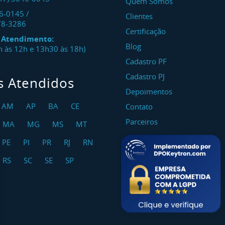
Quem Somos
46-0145
/
Clientes
78-3286
Certificação
e Atendimento:
Blog
8h às 12h e 13h30 às 18h)
Cadastro PF
Cadastro PJ
s Atendidos
Depoimentos
AM
AP
BA
CE
Contato
Parceiros
MA
MG
MS
MT
PE
PI
PR
RJ
RN
RS
SC
SE
SP