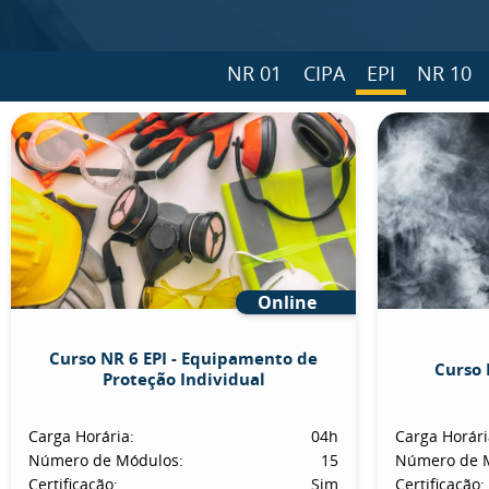
NR 01
CIPA
EPI
NR 10
Online
Curso NR 6 EPI - Equipamento de
Curso 
Proteção Individual
Carga Horária:
04h
Carga Horári
Número de Módulos:
15
Número de 
Certificação:
Sim
Certificação: