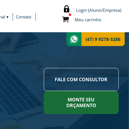
Login (Aluno/Empresa)
nal ▾
Contato
Meu carrinho
(47) 9 9278-3286
FALE COM CONSULTOR
MONTE SEU
ORÇAMENTO