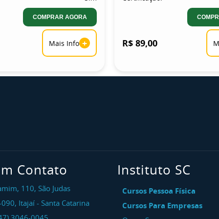
COMPRAR AGORA
COMPR
+
R$ 89,00
Mais Info
M
em Contato
Instituto SC
amim, 110, São Judas
Cursos Pessoa Física
-090
,
Itajaí
-
Santa Catarina
Cursos Para Empresas
47) 3046-0045