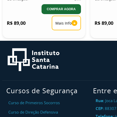
COMPRAR AGORA
R$ 89,00
+
R$ 89,00
Mais Info
Cursos de Segurança
Entre 
Rua:
Joca L
Curso de Primeiros Socorros
CEP:
88307
Curso de Direção Defensiva
Telefone:
(