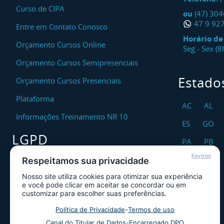
Curso de CIPA
ou
(47) 30
47 9 92
Entre em Contato Conosco
Horário d
Orçamento Cursos Online
Seg - Sex (
Orçamento Cursos Semipresenciais
Estado
Orçamento Cursos Presenciais
Plataforma
AC
AL
Informações Treinamento NR 10
ES
GO
LGPD
PA
PB
Keytron
RO
RR
Respeitamos sua privacidade
Encarregado DPO
Nosso site utiliza cookies para otimizar sua experiência
TO
Canal de Atendimento ao Titular dos
e você pode clicar em aceitar se concordar ou em
Dados
customizar para escolher suas preferências.
Política de Privacidade
Política de Privacidade
-
Termos de uso
Canal do Titular de Dados
-
Encarregado DPO