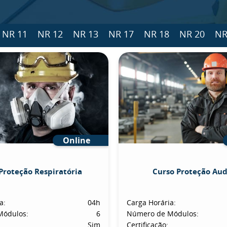
NR 11
NR 12
NR 13
NR 17
NR 18
NR 20
NR
Online
Proteção Respiratória
Curso Proteção Aud
a:
04h
Carga Horária:
Módulos:
6
Número de Módulos:
Sim
Certificação: