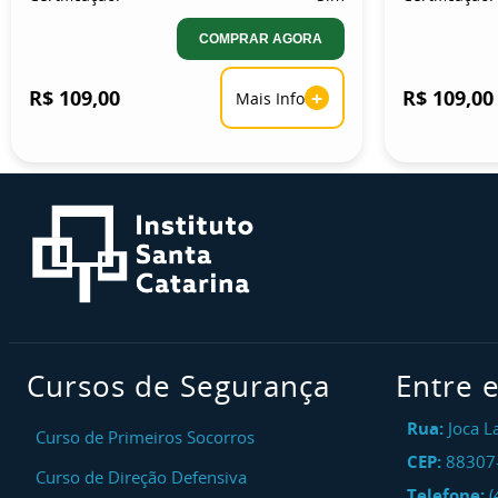
COMPRAR AGORA
R$ 109,00
+
R$ 109,00
Mais Info
Cursos de Segurança
Entre 
Rua:
Joca L
Curso de Primeiros Socorros
CEP:
88307
Curso de Direção Defensiva
Telefone:
(