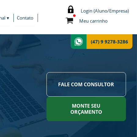
Login (Aluno/Empresa)
nal ▾
Contato
Meu carrinho
(47) 9 9278-3286
FALE COM CONSULTOR
MONTE SEU
ORÇAMENTO