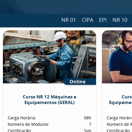
NR 01
CIPA
EPI
NR 10
Online
Curso NR 12 Máquinas e
Curs
Equipamentos (GERAL)
Equipamen
Carga Horária:
08h
Carga Horári
Número de Módulos:
7
Número de 
Certificação:
Sim
Certificação: