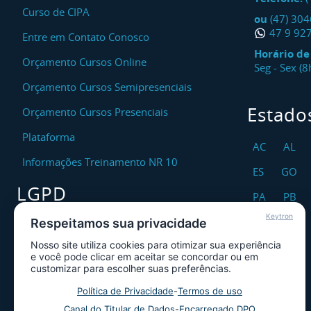
Curso de CIPA
ou
(47) 30
47 9 92
Entre em Contato Conosco
Horário d
Orçamento Cursos Online
Seg - Sex (
Orçamento Cursos Semipresenciais
Estado
Orçamento Cursos Presenciais
Plataforma
AC
AL
Informações Treinamento NR 10
ES
GO
LGPD
PA
PB
Keytron
RO
RR
Respeitamos sua privacidade
Encarregado DPO
Nosso site utiliza cookies para otimizar sua experiência
TO
Canal de Atendimento ao Titular dos
e você pode clicar em aceitar se concordar ou em
Dados
customizar para escolher suas preferências.
Política de Privacidade
Política de Privacidade
-
Termos de uso
Canal do Titular de Dados
-
Encarregado DPO