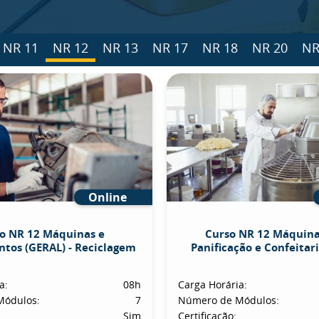
NR 11
NR 12
NR 13
NR 17
NR 18
NR 20
NR
Online
o NR 12 Máquinas e
Curso NR 12 Máquina
tos (GERAL) - Reciclagem
Panificação e Confeitaria
a:
08h
Carga Horária:
Módulos:
7
Número de Módulos:
Sim
Certificação: