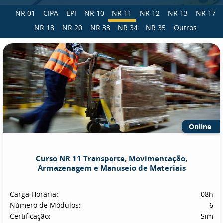
NR 01
CIPA
EPI
NR 10
NR 11
NR 12
NR 13
NR 17
NR 18
NR 20
NR 33
NR 34
NR 35
Outros
Online
Curso NR 11 Transporte, Movimentação,
Armazenagem e Manuseio de Materiais
Carga Horária:
08h
Número de Módulos:
6
Certificação:
Sim