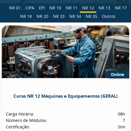
NR 01
CIPA
EPI
NR 10
NR 11
NR 12
NR 13
NR 17
NR 18
NR 20
NR 33
NR 34
NR 35
Outros
Online
Curso NR 12 Máquinas e Equipamentos (GERAL)
Carga Horária:
08h
Número de Módulos:
7
Certificação:
Sim