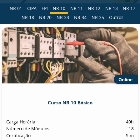
NR 01
CIPA
EPI
NR 10
NR 11
NR 12
NR 13
NR 17
NR 18
NR 20
NR 33
NR 34
NR 35
Outros
Online
Curso NR 10 Básico
Carga Horária:
40h
Número de Módulos:
18
Certificação:
Sim