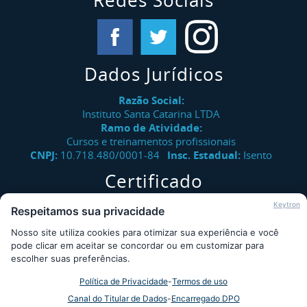
Redes Sociais
Dados Jurídicos
Razão Social:
Instituto Santa Catarina LTDA
Ramo de Atividade:
Cursos e treinamentos profissionais
CNPJ:
10.718.480/0001-84
Insc. Estadual:
Isento
Certificado
Verifique a autenticidade de certificados emitidos pelo
Keytron
Respeitamos sua privacidade
Instituto Santa Catarina.
Nosso site utiliza cookies para otimizar sua experiência e você
Consultar
pode clicar em aceitar se concordar ou em customizar para
escolher suas preferências.
Política de Privacidade
-
Termos de uso
Desde 2009 - Instituto Santa Catarina © - Todos os direitos
Canal do Titular de Dados
-
Encarregado DPO