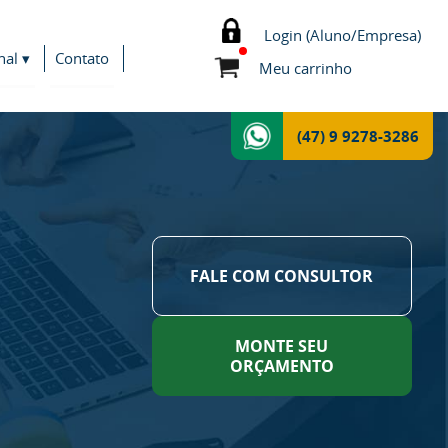
Login (Aluno/Empresa)
nal ▾
Contato
Meu carrinho
(47) 9 9278-3286
FALE COM CONSULTOR
MONTE SEU
ORÇAMENTO