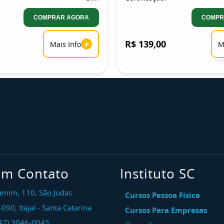
COMPRAR AGORA
COMPR
+
R$ 139,00
Mais Info
M
em Contato
Instituto SC
amim, 110, São Judas
Cursos Pessoa Física
-090
,
Itajaí
-
Santa Catarina
Cursos Para Empresas
47) 3046-0045