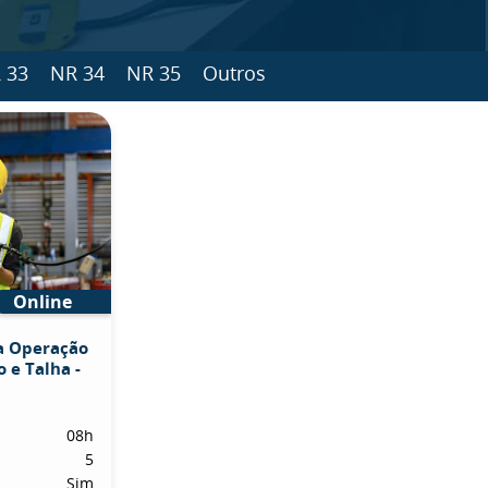
 33
NR 34
NR 35
Outros
Online
a Operação
 e Talha -
08h
5
Sim