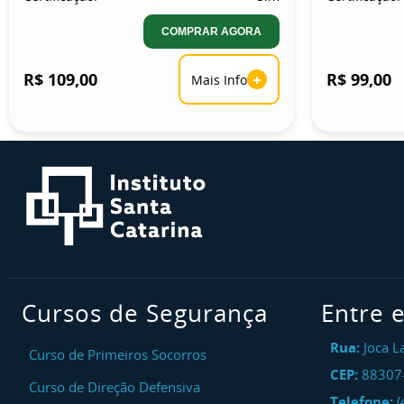
COMPRAR AGORA
R$ 109,00
+
R$ 99,00
Mais Info
Cursos de Segurança
Entre 
Rua:
Joca L
Curso de Primeiros Socorros
CEP:
88307
Curso de Direção Defensiva
Telefone:
(