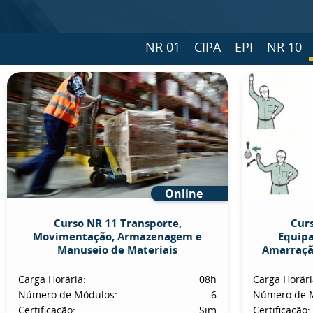
NR 01
CIPA
EPI
NR 10
Online
Curso NR 11 Transporte,
Curs
Movimentação, Armazenagem e
Equip
Manuseio de Materiais
Amarraçã
Carga Horária:
08h
Carga Horári
Número de Módulos:
6
Número de 
Certificação:
Sim
Certificação: