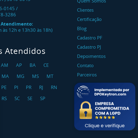
Quem Somos
46-0145
/
Clientes
78-3286
Certificação
e Atendimento:
Blog
8h às 12h e 13h30 às 18h)
Cadastro PF
Cadastro PJ
s Atendidos
Depoimentos
AM
AP
BA
CE
Contato
Parceiros
MA
MG
MS
MT
PE
PI
PR
RJ
RN
RS
SC
SE
SP