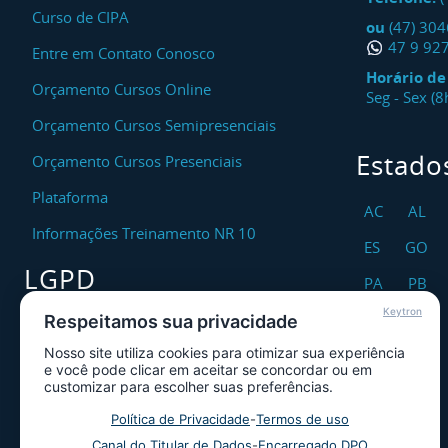
Curso de CIPA
ou
(47) 30
47 9 92
Entre em Contato Conosco
Horário d
Orçamento Cursos Online
Seg - Sex (
Orçamento Cursos Semipresenciais
Estado
Orçamento Cursos Presenciais
Plataforma
AC
AL
Informações Treinamento NR 10
ES
GO
LGPD
PA
PB
Keytron
RO
RR
Respeitamos sua privacidade
Encarregado DPO
Nosso site utiliza cookies para otimizar sua experiência
TO
Canal de Atendimento ao Titular dos
e você pode clicar em aceitar se concordar ou em
Dados
customizar para escolher suas preferências.
Política de Privacidade
Política de Privacidade
-
Termos de uso
Canal do Titular de Dados
-
Encarregado DPO