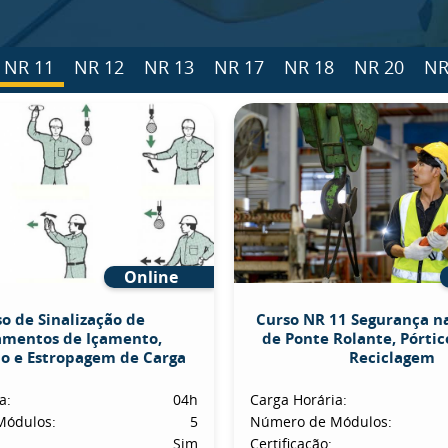
NR 11
NR 12
NR 13
NR 17
NR 18
NR 20
NR
Online
o de Sinalização de
Curso NR 11 Segurança n
amentos de Içamento,
de Ponte Rolante, Pórtico
o e Estropagem de Carga
Reciclagem
a:
04h
Carga Horária:
Módulos:
5
Número de Módulos:
Sim
Certificação: