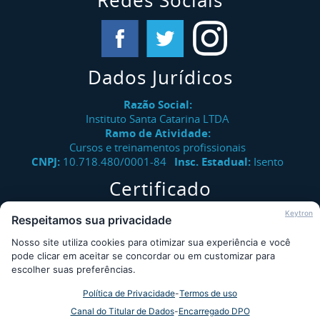
Redes Sociais
Dados Jurídicos
Razão Social:
Instituto Santa Catarina LTDA
Ramo de Atividade:
Cursos e treinamentos profissionais
CNPJ:
10.718.480/0001-84
Insc. Estadual:
Isento
Certificado
Verifique a autenticidade de certificados emitidos pelo
Keytron
Respeitamos sua privacidade
Instituto Santa Catarina.
Nosso site utiliza cookies para otimizar sua experiência e você
Consultar
pode clicar em aceitar se concordar ou em customizar para
escolher suas preferências.
Política de Privacidade
-
Termos de uso
Desde 2009 - Instituto Santa Catarina © - Todos os direitos
Canal do Titular de Dados
-
Encarregado DPO