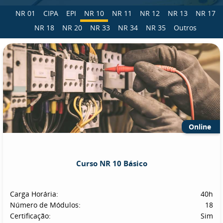
NR 01
CIPA
EPI
NR 10
NR 11
NR 12
NR 13
NR 17
NR 18
NR 20
NR 33
NR 34
NR 35
Outros
Online
Curso NR 10 Básico
Carga Horária:
40h
Número de Módulos:
18
Certificação:
Sim