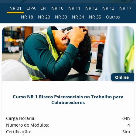
NR 01
CIPA
EPI
NR 10
NR 11
NR 12
NR 13
NR 17
NR 18
NR 20
NR 33
NR 34
NR 35
Outros
Online
Curso NR 1 Riscos Psicossociais no Trabalho para
Colaboradores
Carga Horária:
04h
Número de Módulos:
4
Certificação:
Sim