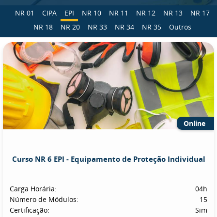
NR 01
CIPA
EPI
NR 10
NR 11
NR 12
NR 13
NR 17
NR 18
NR 20
NR 33
NR 34
NR 35
Outros
Online
Curso NR 6 EPI - Equipamento de Proteção Individual
Carga Horária:
04h
Número de Módulos:
15
Certificação:
Sim