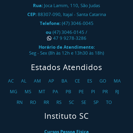
Rua:
Joca Lamim, 110, São Judas
CEP:
88307-090
,
Itajaí
-
Santa Catarina
Telefone:
(47) 3046-0045
ou
(47) 3046-0145
/
47 9 9278-3286
Horário de Atendimento:
Seg - Sex (8h às 12h e 13h30 às 18h)
Estados Atendidos
AC
AL
AM
AP
BA
CE
ES
GO
MA
MG
MS
MT
PA
PB
PE
PI
PR
RJ
RN
RO
RR
RS
SC
SE
SP
TO
Instituto SC
Cursos Pessoa Física