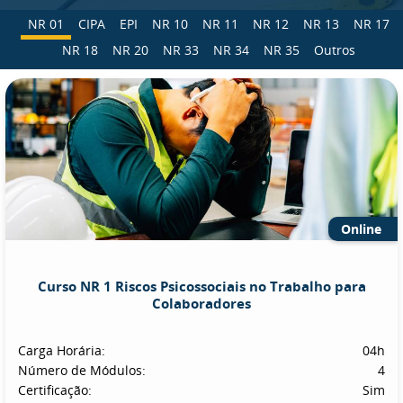
NR 01
CIPA
EPI
NR 10
NR 11
NR 12
NR 13
NR 17
NR 18
NR 20
NR 33
NR 34
NR 35
Outros
Online
Curso NR 1 Riscos Psicossociais no Trabalho para
Colaboradores
Carga Horária:
04h
Número de Módulos:
4
Certificação:
Sim