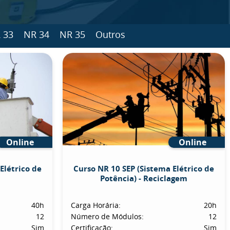
 33
NR 34
NR 35
Outros
Online
Online
Elétrico de
Curso NR 10 SEP (Sistema Elétrico de
Potência) - Reciclagem
40h
Carga Horária:
20h
12
Número de Módulos:
12
Sim
Certificação:
Sim