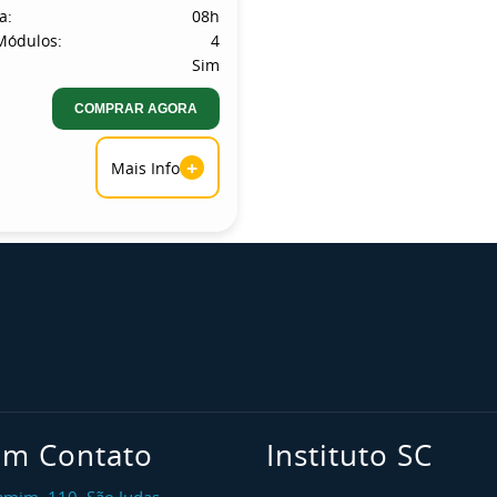
a:
08h
Módulos:
4
Sim
COMPRAR AGORA
+
Mais Info
em Contato
Instituto SC