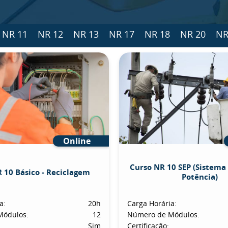
NR 11
NR 12
NR 13
NR 17
NR 18
NR 20
NR
Online
Curso NR 10 SEP (Sistema 
 10 Básico - Reciclagem
Potência)
a:
20h
Carga Horária:
Módulos:
12
Número de Módulos:
Sim
Certificação: