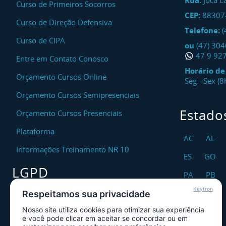
Rua:
Joca L
Curso de Primeiros Socorros
CEP:
88307
Curso de Direção Defensiva
Telefone:
(
Curso de CIPA
ou
(47) 30
47 9 92
Entre em Contato Conosco
Horário d
Orçamento Cursos Online
Seg - Sex (
Orçamento Cursos Semipresenciais
Estado
Orçamento Cursos Presenciais
Plataforma
AC
AL
Informações Treinamento NR 10
ES
GO
LGPD
PA
PB
Keytron
RO
RR
Respeitamos sua privacidade
Encarregado DPO
Nosso site utiliza cookies para otimizar sua experiência
TO
Canal de Atendimento ao Titular dos
e você pode clicar em aceitar se concordar ou em
Dados