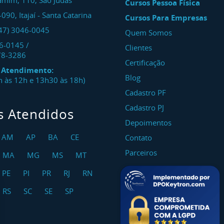
amim, 110, São Judas
Cursos Pessoa Física
-090
,
Itajaí
-
Santa Catarina
Cursos Para Empresas
47) 3046-0045
Quem Somos
46-0145
/
Clientes
78-3286
Certificação
e Atendimento:
Blog
8h às 12h e 13h30 às 18h)
Cadastro PF
Cadastro PJ
s Atendidos
Depoimentos
AM
AP
BA
CE
Contato
Parceiros
MA
MG
MS
MT
PE
PI
PR
RJ
RN
RS
SC
SE
SP