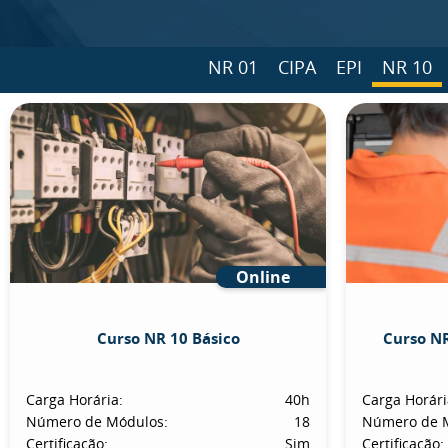
NR 01
CIPA
EPI
NR 10
Online
Curso NR 10 Básico
Curso NR
Carga Horária:
40h
Carga Horári
Número de Módulos:
18
Número de 
Certificação:
Sim
Certificação: