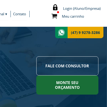
Login (Aluno/Empresa)
nal ▾
Contato
Meu carrinho
(47) 9 9278-3286
FALE COM CONSULTOR
MONTE SEU
ORÇAMENTO